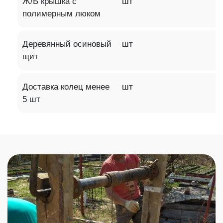
Ж/Б крышка с
шт
полимерным люком
Деревянный осиновый
шт
щит
Доставка колец менее
шт
5 шт